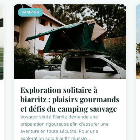
CAMPING
Exploration solitaire à
biarritz : plaisirs gourmands
et défis du camping sauvage
Voyager seul à Biarritz demande une
préparation rigoureuse afin d'assurer une
aventure en toute sécurité. Pour une
exploration solo Biarritz réussie, ...