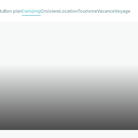
tu
Bon plan
Camping
Croisiere
Location
Tourisme
Vacance
Voyage