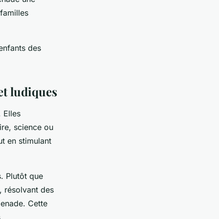
familles
 enfants des
t ludiques
 Elles
ire, science ou
ut en stimulant
s. Plutôt que
, résolvant des
menade. Cette
.