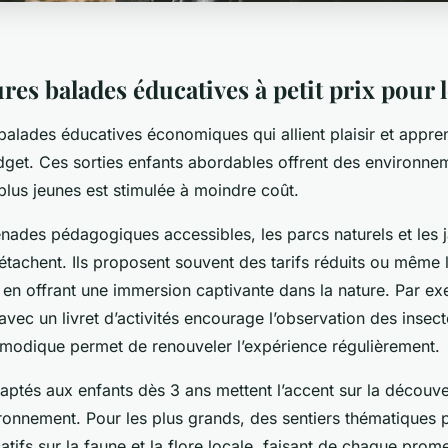
res balades éducatives à petit prix pour 
alades éducatives économiques qui allient plaisir et appre
dget. Ces sorties enfants abordables offrent des environne
 plus jeunes est stimulée à moindre coût.
nades pédagogiques accessibles, les parcs naturels et les j
tachent. Ils proposent souvent des tarifs réduits ou même l
t en offrant une immersion captivante dans la nature. Par e
avec un livret d’activités encourage l’observation des insec
x modique permet de renouveler l’expérience régulièrement.
ptés aux enfants dès 3 ans mettent l’accent sur la découve
nvironnement. Pour les plus grands, des sentiers thématiques
tifs sur la faune et la flore locale, faisant de chaque pro