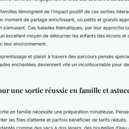
milles témoignent de l’impact positif de ces sorties intera
 un moment de partage enrichissant, où petits et grands app
n s’amusant. Ces balades thématiques, par leur approche lu
un excellent moyen de détourner les enfants des écrans et 
c leur environnement.
prentissage et plaisir à travers des parcours pensés spéci
ades enchantées deviennent vite un incontournable pour de
ur une sortie réussie en famille et astuc
rtie en famille nécessite une préparation minutieuse. Pense
iter les files d’attente et parfois bénéficier de tarifs réduit
daptés comme des sacs à dos légers, des bouteilles d’eau 