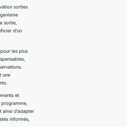
ation sorties
organisme
a sortie,
ficier d’un
 pour les plus
ispensables,
servations.
t une
nts.
ements et
le programme,
t ainsi d’adapter
stés informés,