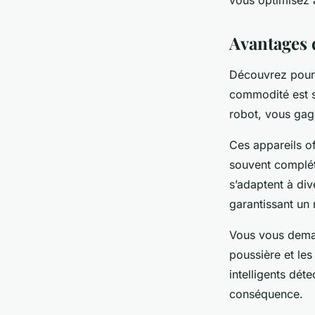
vous optimisez a
Avantages 
Découvrez pourq
commodité est s
robot, vous gag
Ces appareils o
souvent complété
s’adaptent à div
garantissant un 
Vous vous demand
poussière et le
intelligents dét
conséquence.