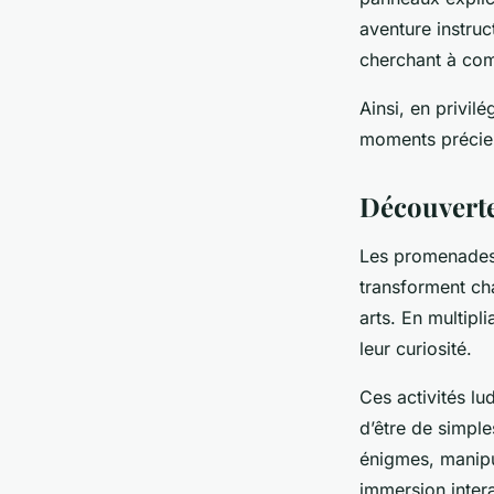
aventure instruc
cherchant à com
Ainsi, en privil
moments précieu
Découverte
Les promenades 
transforment cha
arts. En multipl
leur curiosité.
Ces activités lu
d’être de simple
énigmes, manipu
immersion inter