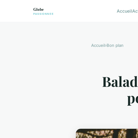
Accueil
Ac
Accueil
›
Bon plan
Balad
p