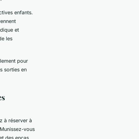
ctives enfants.
rennent
dique et
de les
alement pour
s sorties en
es
z à réserver à
s. Munissez-vous
et des encas