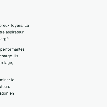
breux foyers. La
re aspirateur
hargé.
 performantes,
harge. Ils
rrelage,
miner la
pteurs
ation en