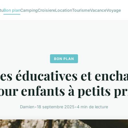
tu
Bon plan
Camping
Croisiere
Location
Tourisme
Vacance
Voyage
BON PLAN
es éducatives et ench
our enfants à petits pr
Damien
•
18 septembre 2025
•
4 min de lecture