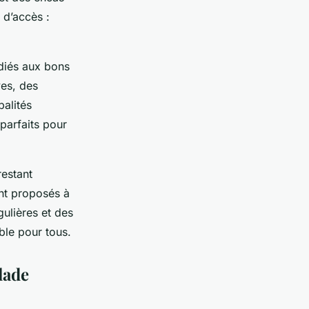
 d’accès :
édiés aux bons
ves, des
palités
parfaits pour
restant
ent proposés à
ulières et des
able pour tous.
lade