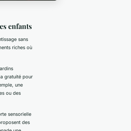
les enfants
ntissage sans
ments riches où
ardins
a gratuité pour
xemple, une
tes ou des
rte sensorielle
 proposent des
menade une