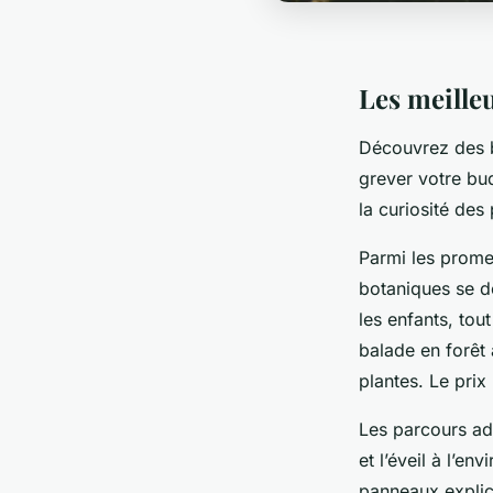
Les meilleu
Découvrez des b
grever votre bu
la curiosité des
Parmi les prome
botaniques se dé
les enfants, tou
balade en forêt 
plantes. Le pri
Les parcours ada
et l’éveil à l’e
panneaux explica